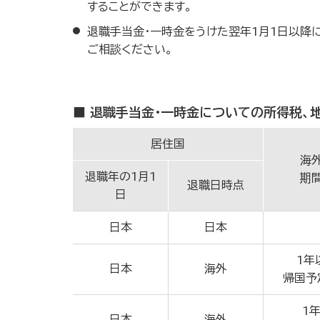
することができます。
退職手当金・一時金をうけた翌年1月1日以降
ご相談ください。
■ 退職手当金・一時金についての所得税、
居住国
海
退職年の1月1
期
退職日時点
日
日本
日本
1年
日本
海外
帰国予
1
日本
海外