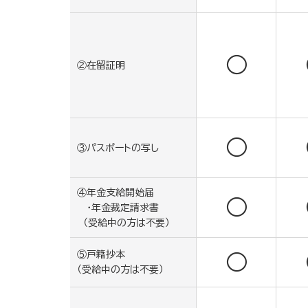
○
②在留証明
○
③パスポートの写し
④年金支給開始届
○
・年金裁定請求書
（受給中の方は不要）
⑤戸籍抄本
○
（受給中の方は不要）