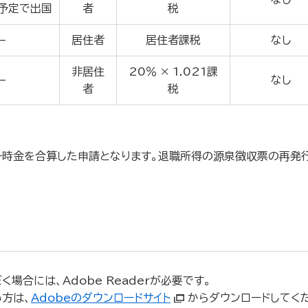
予定で出国
者
税
–
居住者
居住者課税
なし
非居住
20％ × 1.021課
–
なし
者
税
一時金を合算した申請となります。退職所得の源泉徴収票の再発
場合には、Adobe Readerが必要です。
い方は、
Adobeのダウンロードサイト
からダウンロードしてく