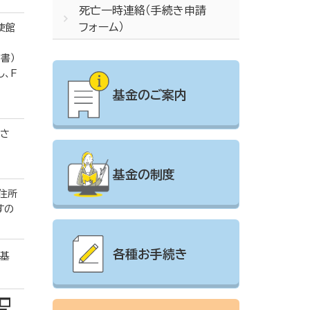
死亡一時連絡（手続き申請
フォーム）
使館
書）
し、F
基金のご案内
ださ
基金の制度
住所
すの
各種お手続き
は基