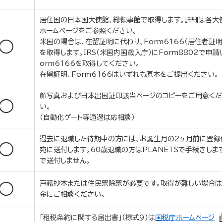
居住国の日本国大使館、総領事館で取得します。詳細は各大
ホームページをご参照ください。
米国の場合は、在留証明に代わり、Form6166（居住者証明
○
を取得します。IRS（米国内国歳入庁）にForm8802で申請
orm6166を取得してください。
在留証明、Form6166はいずれも原本をご提出ください。
顔写真および日本出国証印該当ページのコピーをご用意く
○
い。
（自動化ゲート等通過は応相談）
過去に退職した待期中の方には、お誕生月の２ヶ月前に登録
○
宛に送付します。60歳退職の方はPLANETSで手続きしま
で送付しません。
戸籍抄本または住民票除票が必要です。取得が難しい場合
○
金にご相談ください。
「租税条約に関する届出書」（様式９）は
国税庁ホームページ