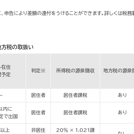
に、申告により差額の還付をうけることができます。詳しくは税務
地方税の取扱い
外在住
判定※
所得税の源泉徴収
地方税の源泉
間予定
–
居住者
居住者課税
あり
以内に
居住者
居住者課税
あり
定で出国
年以上
非居住
20％ × 1.021課
なし