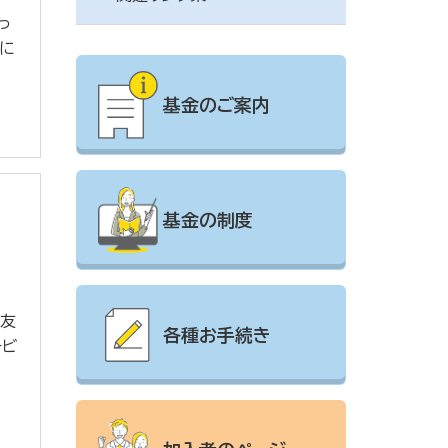
っ
きに
基金のご案内
基金の制度
住友
各種お手続き
ービ